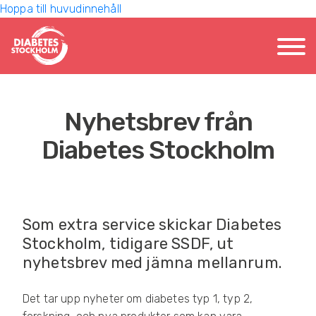
MOBIL
Hoppa till huvudinnehåll
F
Ö
R
E
L
Ä
S
N
Nyhetsbrev från
I
N
Diabetes Stockholm
G
A
R
&
K
U
Som extra service skickar Diabetes
R
Stockholm, tidigare SSDF, ut
S
E
nyhetsbrev med jämna mellanrum.
R
Det tar upp nyheter om diabetes typ 1, typ 2,
P