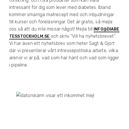
forskning och nya produkter som kan vara
O
intressant för dig som lever med diabetes. Ibland
L
I
kommer smarriga matrecept med och inbjudningar
T
till kurser och föreläsningar. Det är gratis, så mejla
I
oss så att du inte missar något! Mejla till
K
INFO@DIABE
O
och skriv "Vill ha nyhetsbrevet".
TESSTOCKHOLM.SE
C
Vi har även ett nyhetsbrev som heter Sagt & Gjort
H
där vi presenterar vårt intressepolitiska arbete, vilka
P
Å
arenor vi är på, vad som har hänt och vad som ligger
V
i pipeline.
E
R
K
A
N
B
L
I
M
E