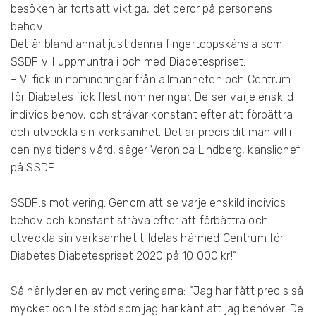
M
besöken är fortsatt viktiga, det beror på personens
F
behov.
Ö
Det är bland annat just denna fingertoppskänsla som
R
E
SSDF vill uppmuntra i och med Diabetespriset.
N
– Vi fick in nomineringar från allmänheten och Centrum
I
för Diabetes fick flest nomineringar. De ser varje enskild
N
G
individs behov, och strävar konstant efter att förbättra
E
och utveckla sin verksamhet. Det är precis dit man vill i
N
den nya tidens vård, säger Veronica Lindberg, kanslichef
på SSDF.
SSDF:s motivering: Genom att se varje enskild individs
behov och konstant sträva efter att förbättra och
utveckla sin verksamhet tilldelas härmed Centrum för
Diabetes Diabetespriset 2020 på 10 000 kr!”
Så här lyder en av motiveringarna: ”Jag har fått precis så
mycket och lite stöd som jag har känt att jag behöver. De