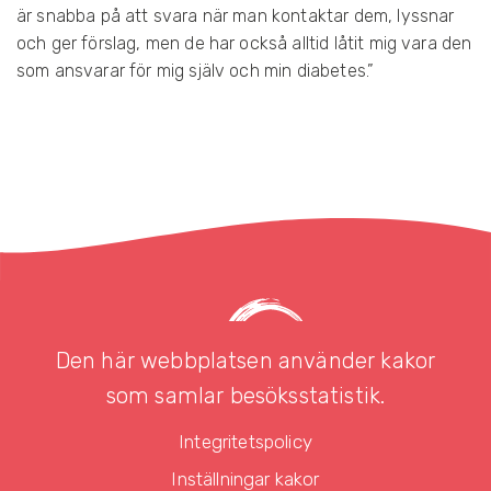
är snabba på att svara när man kontaktar dem, lyssnar
och ger förslag, men de har också alltid låtit mig vara den
som ansvarar för mig själv och min diabetes.”
Den här webbplatsen använder kakor
som samlar besöksstatistik.
Telefon: 08-654 00 40
Integritetspolicy
E-post:
info@diabetesstockholm.se
Inställningar kakor
Webb:
www.diabetesstockholm.se