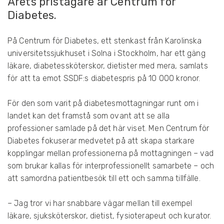
Årets pristagare är Centrum för
D
Diabetes.
L
E
M
På Centrum för Diabetes, ett stenkast från Karolinska
universitetssjukhuset i Solna i Stockholm, har ett gäng
Om
läkare, diabetessköterskor, dietister med mera, samlats
diabetes
för att ta emot SSDF:s diabetespris på 10 000 kronor.
Hur
För den som varit på diabetesmottagningar runt om i
kroppen
landet kan det framstå som ovant att se alla
påverkas
professioner samlade på det här viset. Men Centrum för
Diabetes fokuserar medvetet på att skapa starkare
Livet
kopplingar mellan professionerna på mottagningen – vad
med
som brukar kallas för interprofessionellt samarbete – och
diabetes
att samordna patientbesök till ett och samma tillfälle.
F
– Jag tror vi har snabbare vägar mellan till exempel
R
läkare, sjuksköterskor, dietist, fysioterapeut och kurator.
Å