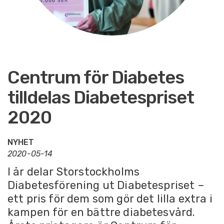
O
L
I
T
I
K
O
C
Centrum för Diabetes
H
P
tilldelas Diabetespriset
Å
V
2020
E
R
K
NYHET
A
2020-05-14
N
I år delar Storstockholms
B
Diabetesförening ut Diabetespriset –
L
ett pris för dem som gör det lilla extra i
I
M
kampen för en bättre diabetesvård.
E