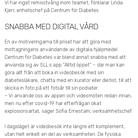
Vi har inget remisstvång inom teamet, förklarar Linda
G
A
Kjerr, enhetschef på Centrum för Diabetes.
E
X
SNABBA MED DIGITAL VÅRD
P
E
R
En av motiveringarna till priset har att göra med
T
mottagningens användande av digitala hjälpmedel.
E
N
Centrum för Diabetes var bland annat snabba med att
använda sig av SLL:s app ”Alltid öppet” – där man kan
M
göra allt från att boka in videobesök med sin
A
diabetesläkare, chatta med en kurator eller dietist, till att
T
skicka in foto på ett fotsår till sin podiater.
R
E
– Vi använde oss av appen och videomöten redan innan,
C
men nu efter covid-19 har efterfrågan ökat
E
explosionsartat, säger Sofia Ernestam, verksamhetschef.
P
T
I dagsläget är videobesök inte längre ett komplement,
O
utan helt enkelt en del av verksamheten. De fysiska